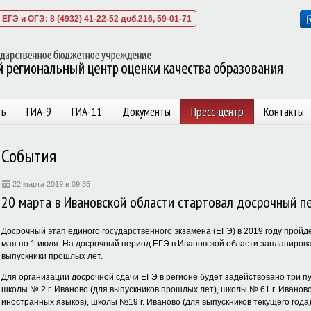
ЕГЭ и ОГЭ: 8 (4932) 41-22-52 доб.216, 59-01-71
ть
ГИА-9
ГИА-11
Документы
Пресс-центр
Контакты
События
22 марта 2019 в 09:35
20 марта в Ивановской области стартовал досрочный п
Досрочный этап единого государственного экзамена (ЕГЭ) в 2019 году пройдё
мая по 1 июля. На досрочный период ЕГЭ в Ивановской области запланирова
выпускники прошлых лет.
Для организации досрочной сдачи ЕГЭ в регионе будет задействовано три п
школы № 2 г. Иваново (для выпускников прошлых лет), школы № 61 г. Иванов
иностранных языков), школы №19 г. Иваново (для выпускников текущего года)