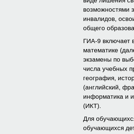
виде лишения св
возможностями з
инвалидов, осво
общего образов
ГИА-9 включает 
математике (дал
экзамены по выб
числа учебных п
география, исто
(английский, фра
информатика и 
(ИКТ).
Для обучающихся
обучающихся дет