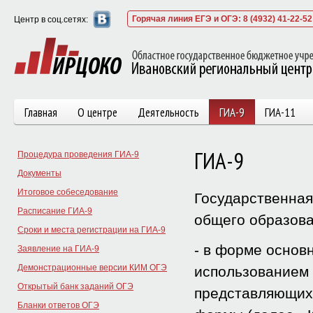
Горячая линия ЕГЭ и ОГЭ: 8 (4932) 41-22-52
Центр в соц.сетях:
Главная
О центре
Деятельность
ГИА-9
ГИА-11
ГИА-9
Процедура проведения ГИА-9
Документы
Итоговое собеседование
Государственная
Расписание ГИА-9
общего образова
Сроки и места регистрации на ГИА-9
- в форме основн
Заявление на ГИА-9
Демонстрационные версии КИМ ОГЭ
использованием 
Открытый банк заданий ОГЭ
представляющих
Бланки ответов ОГЭ