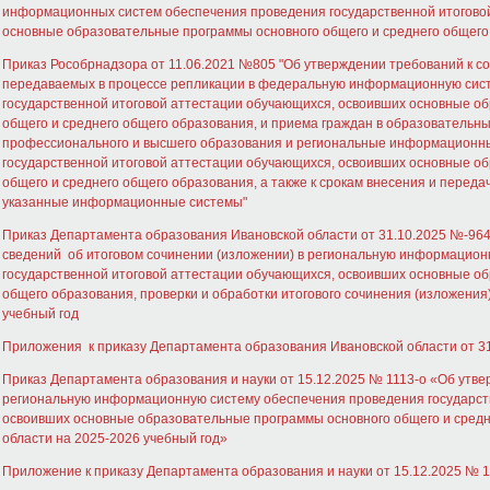
информационных систем обеспечения проведения государственной итогово
основные образовательные программы основного общего и среднего общего
Приказ Рособрнадзора от 11.06.2021 №805 "Об утверждении требований к со
передаваемых в процессе репликации в федеральную информационную сис
государственной итоговой аттестации обучающихся, освоивших основные о
общего и среднего общего образования, и приема граждан в образовательн
профессионального и высшего образования и региональные информационн
государственной итоговой аттестации обучающихся, освоивших основные о
общего и среднего общего образования, а также к срокам внесения и переда
указанные информационные системы"
Приказ Департамента образования Ивановской области от 31.10.2025 №-964
сведений об итоговом сочинении (изложении) в региональную информацион
государственной итоговой аттестации обучающихся, освоивших основные о
общего образования, проверки и обработки итогового сочинения (изложения)
учебный год
Приложения к приказу Департамента образования Ивановской области от 3
Приказ Департамента образования и науки от 15.12.2025 № 1113-о «Об утве
региональную информационную систему обеспечения проведения государст
освоивших основные образовательные программы основного общего и средн
области на 2025-2026 учебный год»
Приложение к приказу Департамента образования и науки от 15.12.2025 № 1