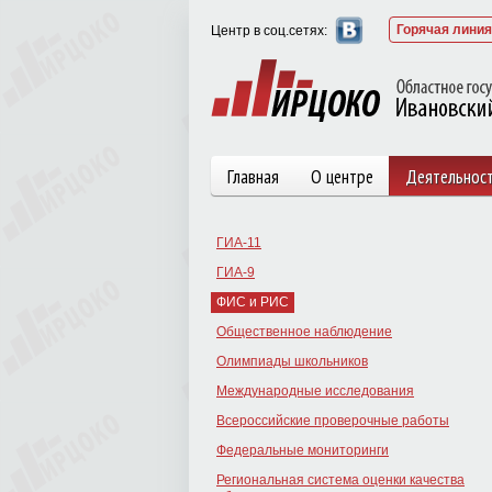
Горячая линия 
Центр в соц.сетях:
Главная
О центре
Деятельнос
ГИА-11
ГИА-9
ФИС и РИС
Общественное наблюдение
Олимпиады школьников
Международные исследования
Всероссийские проверочные работы
Федеральные мониторинги
Региональная система оценки качества