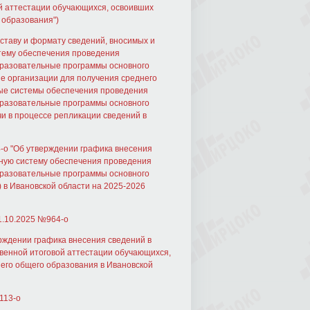
й аттестации обучающихся, освоивших
 образования")
ставу и формату сведений, вносимых и
тему обеспечения проведения
бразовательные программы основного
ые организации для получения среднего
ые системы обеспечения проведения
бразовательные программы основного
чи в процессе репликации сведений в
-о "Об утверждении графика внесения
ную систему обеспечения проведения
бразовательные программы основного
 в Ивановской области на 2025-2026
1.10.2025 №964-о
рждении графика внесения сведений в
венной итоговой аттестации обучающихся,
его общего образования в Ивановской
113-о