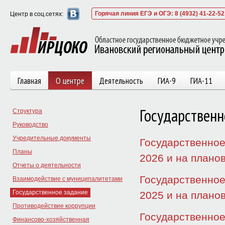
Горячая линия ЕГЭ и ОГЭ: 8 (4932) 41-22-52
Центр в соц.сетях:
Главная
О центре
Деятельность
ГИА-9
ГИА-11
Государственн
Структура
Руководство
Учредительные документы
Государственное
Планы
2026 и на плано
Отчеты о деятельности
Государственное
Взаимодействие с муниципалитетами
Государственное задание
2025 и на плано
Противодействие коррупции
Государственное
Финансово-хозяйственная