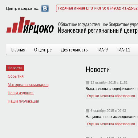
Горячая линия ЕГЭ и ОГЭ: 8 (4932) 41-22-52
Центр в соц.сетях:
Главная
О центре
Деятельность
ГИА-9
ГИА-11
Новости
Новости
События
12 октября 2015 в 11:51
Материалы семинаров
Выставлены спецификации по 
Наши издания
Оценки качества образования
Наши публикации
6 октября 2015 в 09:43
Национальное исследование 
Оценка качества образования