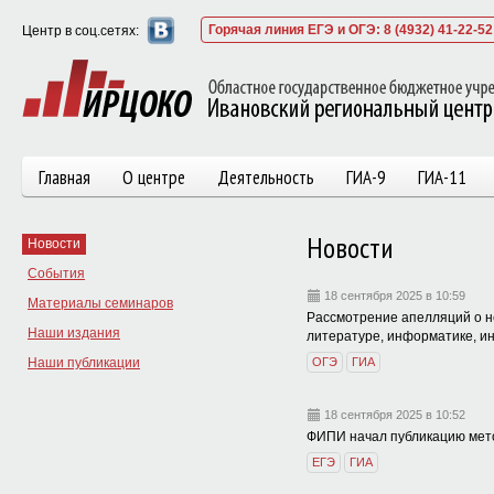
Горячая линия ЕГЭ и ОГЭ: 8 (4932) 41-22-52
Центр в соц.сетях:
Главная
О центре
Деятельность
ГИА-9
ГИА-11
Новости
Новости
События
18 сентября 2025 в 10:59
Материалы семинаров
Рассмотрение апелляций о н
Наши издания
литературе, информатике, ин
Наши публикации
ОГЭ
ГИА
18 сентября 2025 в 10:52
ФИПИ начал публикацию мето
ЕГЭ
ГИА