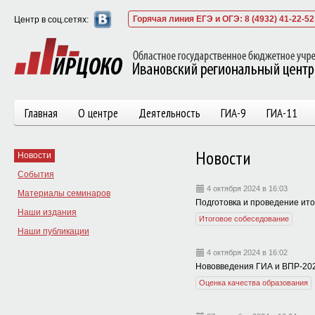
Горячая линия ЕГЭ и ОГЭ: 8 (4932) 41-22-52
Центр в соц.сетях:
Главная
О центре
Деятельность
ГИА-9
ГИА-11
Новости
Новости
События
4 октября 2024 в 16:03
Материалы семинаров
Подготовка и проведение итог
Наши издания
Итоговое собеседование
Наши публикации
4 октября 2024 в 16:02
Нововведения ГИА и ВПР-20
Оценка качества образования