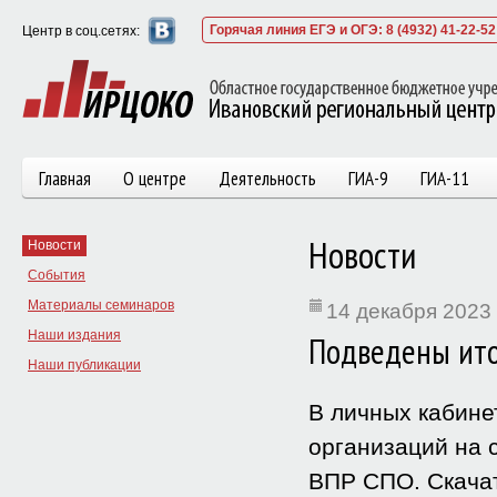
Горячая линия ЕГЭ и ОГЭ: 8 (4932) 41-22-52
Центр в соц.сетях:
Главная
О центре
Деятельность
ГИА-9
ГИА-11
Новости
Новости
События
Материалы семинаров
14 декабря 2023 
Наши издания
Подведены ито
Наши публикации
В личных кабин
организаций на 
ВПР СПО. Скачат