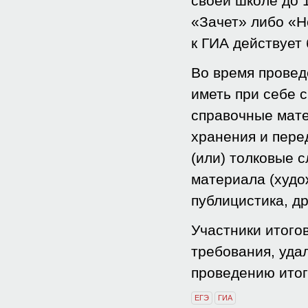
своей школе до 
«Зачет» либо «Н
к ГИА действует
Во время провед
иметь при себе с
справочные мате
хранения и пер
(или) толковые 
материала (худо
публицистика, д
Участники итого
требования, уда
проведению итог
ЕГЭ
ГИА