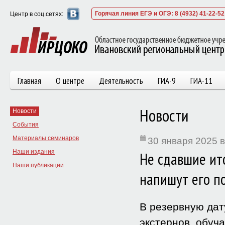
Горячая линия ЕГЭ и ОГЭ: 8 (4932) 41-22-52
Центр в соц.сетях:
Главная
О центре
Деятельность
ГИА-9
ГИА-11
Новости
Новости
События
Материалы семинаров
30 января 2025 в
Наши издания
Не сдавшие ит
Наши публикации
напишут его п
В резервную дат
экстернов, обуч