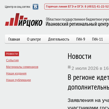
Горячая линия ЕГЭ и ОГЭ: 8 (4932) 41-22-52
Центр в соц.сетях:
Главная
О центре
Деятельность
ГИА-9
ГИА-11
Новости
Новости
События
Материалы семинаров
2 июля 2026 в 16
Наши издания
В регионе идет
Наши публикации
дополнительн
Заявления на уч
участниками гос