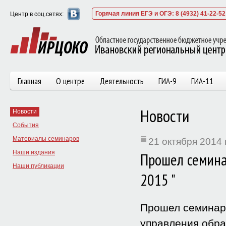
Горячая линия ЕГЭ и ОГЭ: 8 (4932) 41-22-52
Центр в соц.сетях:
Главная
О центре
Деятельность
ГИА-9
ГИА-11
Новости
Новости
События
Материалы семинаров
21 октября 2014 
Наши издания
Прошел семина
Наши публикации
2015 "
Прошел семинар
управления обра