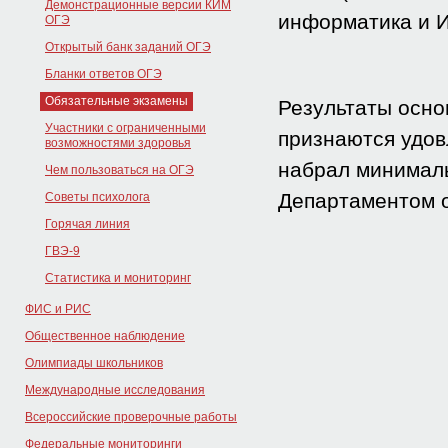
Демонстрационные версии КИМ
информатика и И
ОГЭ
Открытый банк заданий ОГЭ
Бланки ответов ОГЭ
Обязательные экзамены
Результаты осно
Участники с ограниченными
признаются удов
возможностями здоровья
набрал минималь
Чем пользоваться на ОГЭ
Департаментом о
Советы психолога
Горячая линия
ГВЭ-9
Статистика и мониторинг
ФИС и РИС
Общественное наблюдение
Олимпиады школьников
Международные исследования
Всероссийские проверочные работы
Федеральные мониторинги