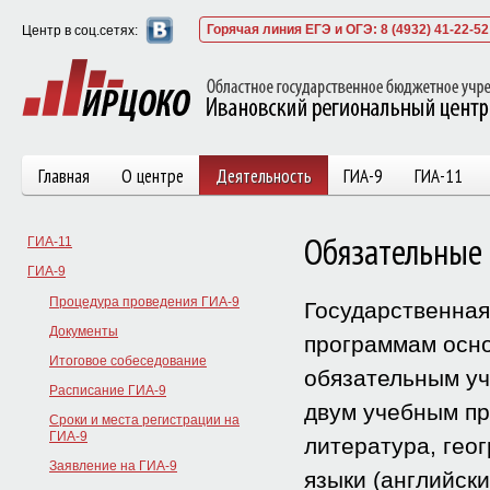
Горячая линия ЕГЭ и ОГЭ: 8 (4932) 41-22-52
Центр в соц.сетях:
Главная
О центре
Деятельность
ГИА-9
ГИА-11
Обязательные
ГИА-11
ГИА-9
Процедура проведения ГИА-9
Государственная
Документы
программам осно
Итоговое собеседование
обязательным уч
Расписание ГИА-9
двум учебным пр
Сроки и места регистрации на
ГИА-9
литература, гео
Заявление на ГИА-9
языки (английски