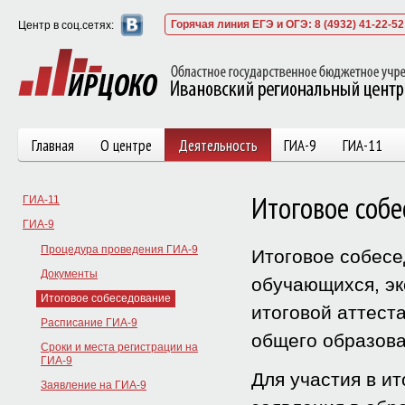
Горячая линия ЕГЭ и ОГЭ: 8 (4932) 41-22-52
Центр в соц.сетях:
Главная
О центре
Деятельность
ГИА-9
ГИА-11
Итоговое собе
ГИА-11
ГИА-9
Процедура проведения ГИА-9
Итоговое собесе
Документы
обучающихся, эк
Итоговое собеседование
итоговой аттест
Расписание ГИА-9
общего образова
Сроки и места регистрации на
ГИА-9
Для участия в и
Заявление на ГИА-9