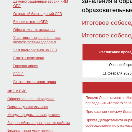
заявления в обр
Демонстрационные версии КИМ
ОГЭ
образовательные
Открытый банк заданий ОГЭ
Итоговое собес
Бланки ответов ОГЭ
Обязательные экзамены
Итоговое собес
Участники с ограниченными
возможностями здоровья
Чем пользоваться на ОГЭ
Расписание прове
Советы психолога
Основной сро
Горячая линия
11 февраля 2026
ГВЭ-9
Статистика и мониторинг
ФИС и РИС
Письмо Департамента образ
Общественное наблюдение
проведения итогового собе
Олимпиады школьников
Приложение к письму Депа
Международные исследования
Приказ Департамента образ
Всероссийские проверочные работы
собеседования по русскому
Федеральные мониторинги