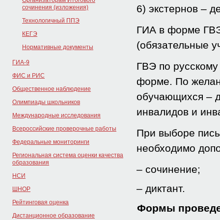
Организаторам Итогового
6) экстернов – д
сочинения (изложения)
Технологичный ППЭ
ГИА в форме ГВЭ
КЕГЭ
(обязательные у
Нормативные документы
ГИА-9
ГВЭ по русскому
ФИС и РИС
форме. По желан
Общественное наблюдение
обучающихся – д
Олимпиады школьников
инвалидов и инв
Международные исследования
Всероссийские проверочные работы
При выборе пись
Федеральные мониторинги
необходимо допо
Региональная система оценки качества
образования
– сочинение;
НСИ
– диктант.
ШНОР
Рейтинговая оценка
Формы проведе
Дистанционное образование