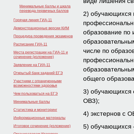
виде лишения св
Минимальные баллы и шкала
перевода первичных баллов
2) обучающихся 
Горячая линия ГИА-11
профессиональн
Демонстрационные версии КИМ
образование по
Процедура проведения экзаменов
образовательным
Расписание ГИА-11
числе по образо
Места регистрации на ГИА-11 и
сочинение (изложение)
профессионально
Заявление на ГИА-11
образовательным
Открытый банк заданий ЕГЭ
общего образова
Участники с ограниченными
возможностями здоровья
3) обучающихся 
Чем пользоваться на ЕГЭ
ОВЗ);
Минимальные баллы
Статистика и мониторинг
4) экстернов с О
Информационные материалы
5) обучающихся 
Итоговое сочинение (изложение)