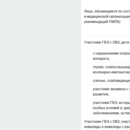
Лица, обучающиеся по сост
в медицинской организаци
рекомендаций ПМПК)
Участники ГВЭ с ОВЗ, дети
с нарушениями опорно
аппарата;
глухие, слабослышащ
кохлеарно-имплантир
слепые, слабовидящи
участники экзамена с
развития;
участники ГВЭ, котор
особых условий (с ди
заболеваниями, астм
Участники ГВЭ с ОВЗ, учас
инвалиды и инвалиды с ра