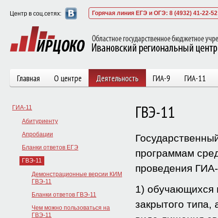
Горячая линия ЕГЭ и ОГЭ: 8 (4932) 41-22-52
Центр в соц.сетях:
Главная
О центре
Деятельность
ГИА-9
ГИА-11
ГВЭ-11
ГИА-11
Абитуриенту
Апробации
Государственный
Бланки ответов ЕГЭ
программам сред
ГВЭ-11
проведения ГИА-
Демонстрационные версии КИМ
ГВЭ-11
1) обучающихся 
Бланки ответов ГВЭ-11
закрытого типа,
Чем можно пользоваться на
ГВЭ-11