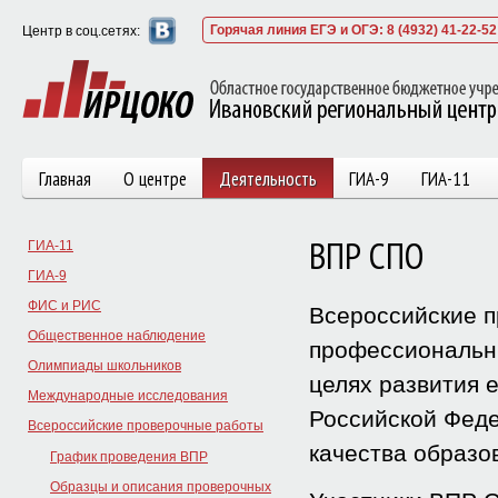
Горячая линия ЕГЭ и ОГЭ: 8 (4932) 41-22-52
Центр в соц.сетях:
Главная
О центре
Деятельность
ГИА-9
ГИА-11
ВПР СПО
ГИА-11
ГИА-9
ФИС и РИС
Всероссийские 
Общественное наблюдение
профессиональны
Олимпиады школьников
целях развития 
Международные исследования
Российской Феде
Всероссийские проверочные работы
качества образо
График проведения ВПР
Образцы и описания проверочных