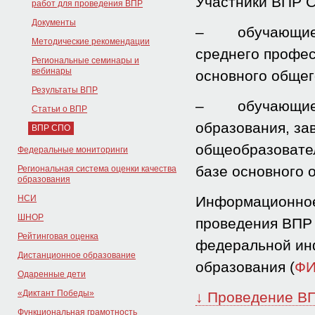
Участники ВПР 
работ для проведения ВПР
Документы
–
обучающие
Методические рекомендации
среднего профес
Региональные семинары и
вебинары
основного общег
Результаты ВПР
–
обучающие
Статьи о ВПР
образования, за
ВПР СПО
общеобразовате
Федеральные мониторинги
базе основного 
Региональная система оценки качества
образования
НСИ
Информационное 
ШНОР
проведения ВПР
Рейтинговая оценка
федеральной ин
Дистанционное образование
образования (
ФИ
Одаренные дети
«Диктант Победы»
↓ Проведение ВП
Функциональная грамотность